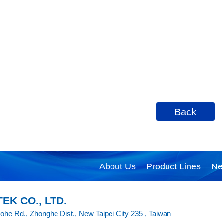
Back
About Us
Product Lines
N
EK CO., LTD.
aohe Rd., Zhonghe Dist., New Taipei City 235 , Taiwan