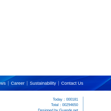
ews
Career
Sustainability
Contact Us
Today：000181
Total：00294650
Designed by
Guande.net