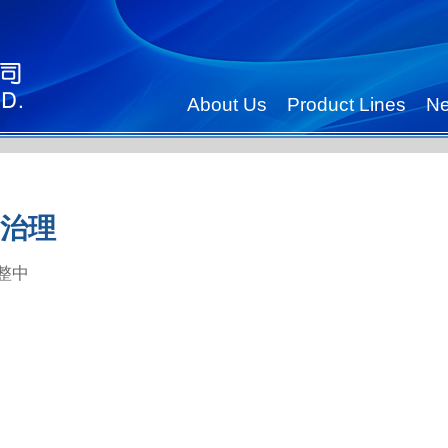
About Us
Product Lines
N
治理
整中