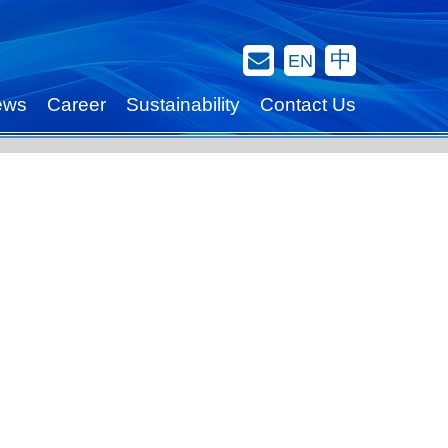
Contact Us
中
EN
ews
Career
Sustainability
Contact Us