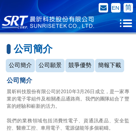
聯絡我們
简
EN
公司簡介
公司簡介
公司願景
競爭優勢
簡報下載
公司簡介
晨昕科技股份有限公司於2010年3月26日成立，是一家專
業的電子零組件及相關產品通路商。我們的團隊結合了豐
富的經驗和嶄新的活力。
我們的業務領域包括消費性電子、資通訊產品、安全監
控、醫療工控、車用電子、電源儲能等多個範疇。