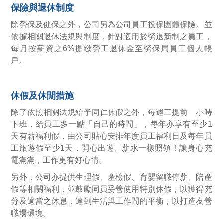
保險與退休制度
除勞保及健保之外，公司另為公司員工投保團體保險。並
依據相關退休法規與制度，針對適用於勞退新制之員工，
每月按薪資之6%提繳勞工退休金至勞保局員工個人帳
戶。
休假及休閒措施
除了依照相關法規給予同仁休假之外，每週三提前一小時
下班，給員工多一點「自己的時間」，每年亦享有至少1
天有薪福利假，由公司貼心安排年度員工福利日及每年員
工旅遊假至少1天，開心出遊、薪水一樣照領！讓身心充
電滿滿，工作更有好心情。
另外，公司亦提供生理假、產檢假、育嬰留職停薪、陪產
假等相關福利，並鼓勵同員妥善使用特別休假，以獲得充
分及適當之休息，達到生活與工作間的平衡，以打造友善
職場環境。