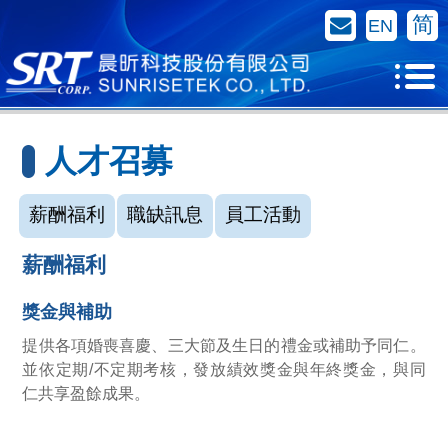
聯絡我們
简
EN
人才召募
薪酬福利
職缺訊息
員工活動
薪酬福利
獎金與補助
提供各項婚喪喜慶、三大節及生日的禮金或補助予同仁。
並依定期/不定期考核，發放績效獎金與年終獎金，與同
仁共享盈餘成果。