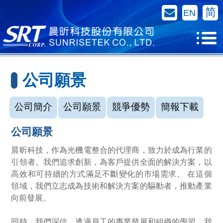
聯絡我們
简
EN
公司願景
公司簡介
公司願景
競爭優勢
簡報下載
公司願景
晨昕科技，作為光機電整合的代理商，致力於成為行業的
引領者。我們追求創新，為客戶提供全面的解決方案，以
高效和可持續的方式滿足不斷變化的市場需求。 在這個
領域，我們立志成為技術和解決方案的驅動者，推動產業
向前發展。
同時，我們深信，透過員工的專業發展和組織的學習，我