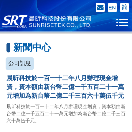
聯絡我們
简
EN
新聞中心
公司訊息
晨昕科技於一百一十二年八月辦理現金增
資，資本額由新台幣二億一千五百二十一萬
元增加為新台幣二億二千三百六十萬伍千元
晨昕科技於一百一十二年八月辦理現金增資，資本額由新
台幣二億一千五百二十一萬元增加為新台幣二億二千三百
六十萬伍千元。