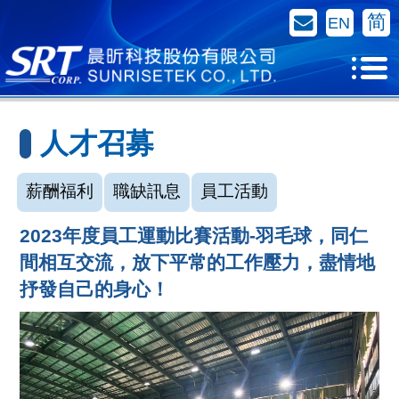
聯絡我們
简
EN
人才召募
薪酬福利
職缺訊息
員工活動
2023年度員工運動比賽活動-羽毛球，同仁
間相互交流，放下平常的工作壓力，盡情地
抒發自己的身心！