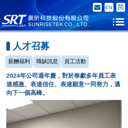
聯絡我們
简
EN
人才召募
薪酬福利
職缺訊息
員工活動
2024年公司週年慶，對於奉獻多年員工表
達感激、表達信任、表達願意一同努力，邁
向下一個高峰。