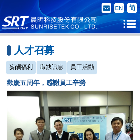
聯絡我們
简
EN
人才召募
薪酬福利
職缺訊息
員工活動
歡慶五周年，感謝員工辛勞