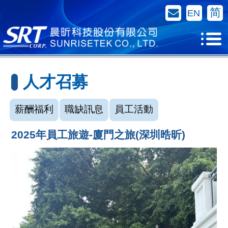
聯絡我們
简
EN
人才召募
薪酬福利
職缺訊息
員工活動
2025年員工旅遊-廈門之旅(深圳晧昕)