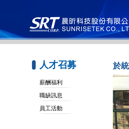
人才召募
於統
薪酬福利
職缺訊息
員工活動